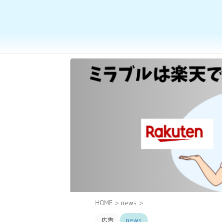
HOME
>
news
>
広告
news