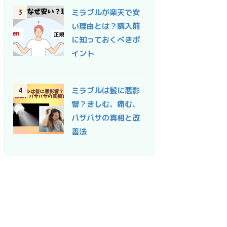
ミラブルが楽天で安
3
い理由とは？購入前
に知っておくべきポ
イント
ミラブルは髪に悪影
4
響？きしむ、痛む、
パサパサの真相と改
善法